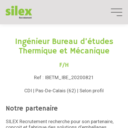
Aller
au
contenu
Ingénieur Bureau d’études
Thermique et Mécanique
F/H
Ref : IBETM_IBE_20200821
CDI | Pas-De-Calais (62) | Selon profil
Notre partenaire
SILEX Recrutement recherche pour son partenaire,
conçoit et fabrique des solutions d’emballages