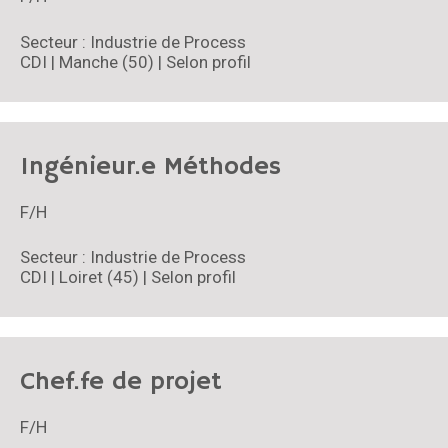
Seine-Et-Marne (77)
Seine-Saint-Denis (93)
Secteur : Industrie de Process
Val-D'Oise (95)
CDI | Manche (50) | Selon profil
Val-De-Marne (94)
Vosges (88)
Yvelines (78)
Ingénieur.e Méthodes
F/H
Secteur : Industrie de Process
CDI | Loiret (45) | Selon profil
Chef.fe de projet
F/H