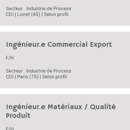
Ardennes (08)
Aube (10)
Secteur : Industrie de Process
Caen
CDI | Loiret (45) | Selon profil
Essonne (91)
Finistère (29)
Gironde (33)
Haute-Garonne (31)
Haute-Savoie (74)
Ingénieur.e Commercial Export
Hauts-De-Seine (92)
Ille-et-Vilaine (35)
F/H
Loir-et-Cher (41)
Loiret (45)
Secteur : Industrie de Process
Lot-Et-Garonne (47)
CDI | Paris (75) | Selon profil
Manche (50)
Mayenne (53)
Moselle (57)
Nantes
Oise (60)
Ingénieur.e Matériaux / Qualité
Paris (75)
Pas-De-Calais (62)
Produit
Rennes
Rhône (69)
F/H
Sarthe (72)