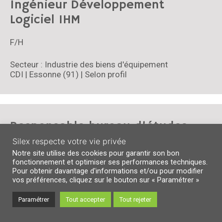
Ingénieur Développement
Logiciel IHM
F/H
Secteur : Industrie des biens d'équipement
CDI | Essonne (91) | Selon profil
Responsable bureau d’études
électriques
Silex respecte votre vie privée
Notre site utilise des cookies pour garantir son bon
fonctionnement et optimiser ses performances techniques.
F/H
Pour obtenir davantage d'informations et/ou pour modifier
vos préférences, cliquez sur le bouton sur « Paramétrer »
Secteur : Industrie des biens d'équipement
CDI | Vosges (88) | Selon profil
Paramétrer
Tout accepter
Tout rejeter