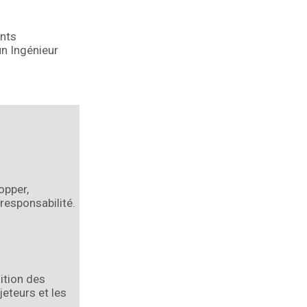
ents
n Ingénieur
opper,
responsabilité.
ition des
jeteurs et les