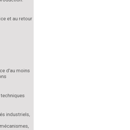
ice et au retour
nce d’au moins
ons
 techniques
s industriels,
 : mécanismes,