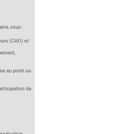
ire, vous :
eurs (CAO) et
nement,
se au point ou
articipation de
production.