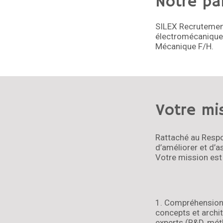
Notre pa
SILEX Recrutement
électromécaniques
Mécanique F/H.
Votre mi
Rattaché au Respo
d’améliorer et d’a
Votre mission est
1. Compréhension 
concepts et archit
experts (R&D, mé