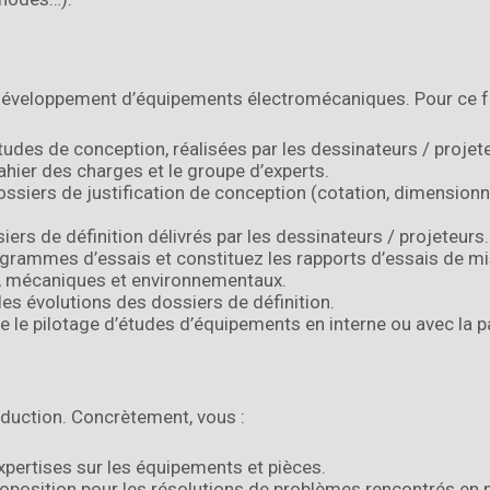
développement d’équipements électromécaniques. Pour ce fa
tudes de conception, réalisées par les dessinateurs / projet
cahier des charges et le groupe d’experts.
ossiers de justification de conception (cotation, dimension
siers de définition délivrés par les dessinateurs / projeteurs.
ogrammes d’essais et constituez les rapports d’essais de mi
, mécaniques et environnementaux.
les évolutions des dossiers de définition.
 le pilotage d’études d’équipements en interne ou avec la p
oduction. Concrètement, vous :
xpertises sur les équipements et pièces.
roposition pour les résolutions de problèmes rencontrés en 