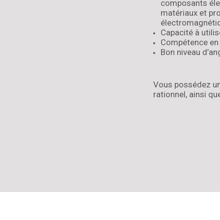
composants élec
matériaux et pr
électromagnétiqu
Capacité à utili
Compétence en g
Bon niveau d’ang
­Vous possédez un 
rationnel, ainsi q