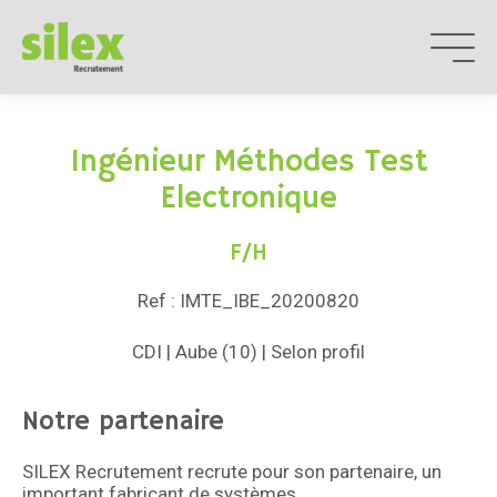
Aller
au
contenu
Ingénieur Méthodes Test
Electronique
F/H
Ref : IMTE_IBE_20200820
CDI | Aube (10) | Selon profil
Notre partenaire
SILEX Recrutement recrute pour son partenaire, un
important fabricant de systèmes