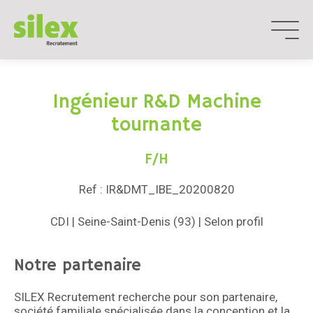
Aller
au
contenu
Ingénieur R&D Machine
tournante
F/H
Ref : IR&DMT_IBE_20200820
CDI | Seine-Saint-Denis (93) | Selon profil
Notre partenaire
SILEX Recrutement recherche pour son partenaire,
société familiale spécialisée dans la conception et la