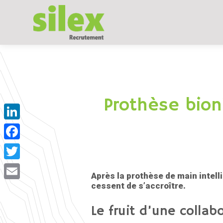
Aller
au
contenu
Prothèse bioni
LinkedIn
Facebook
Twitter
Après la prothèse de main intell
Email
cessent de s’accroître.
Le fruit d’une collab