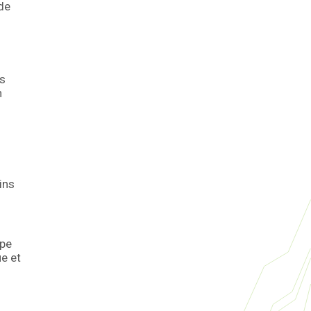
 de
es
n
ins
ipe
e et