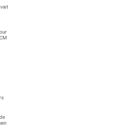
avait
our
SPCM
rs
 de
rain