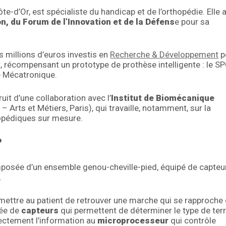
Côte-d’Or, est spécialiste du handicap et de l’orthopédie. Elle 
ion, du Forum de l’Innovation et de la Défens
e pour sa
es millions d’euros investis en
Recherche & Développement
p
x
, récompensant un prototype de prothèse intelligente : le 
e Mécatronique.
uit d’une collaboration avec l’
Institut de Biomécanique
Arts et Métiers, Paris), qui travaille, notamment, sur la
opédiques sur mesure.
?
mposée d’un ensemble genou-cheville-pied, équipé de capteu
.
rmettre au patient de retrouver une marche qui se rapproche
pée de
capteurs
qui permettent de déterminer le type de ter
rectement l’information au
microprocesseur
qui contrôle