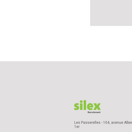
Les Passerelles - 104, avenue Alber
1er