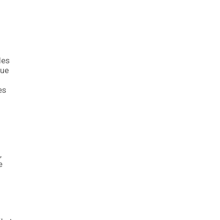
les
que
es
,
e