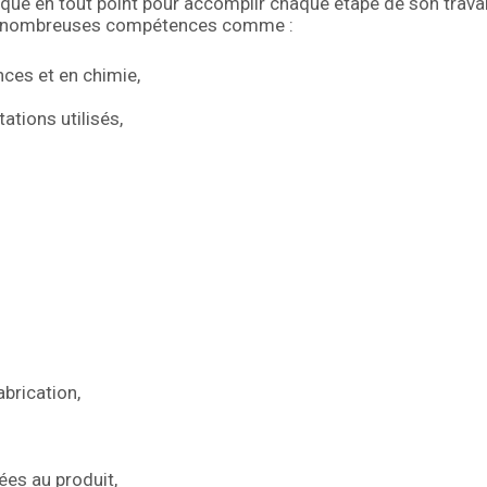
ique en tout point pour accomplir chaque étape de son travai
de nombreuses compétences comme :
ces et en chimie,
ations utilisés,
abrication,
ées au produit,